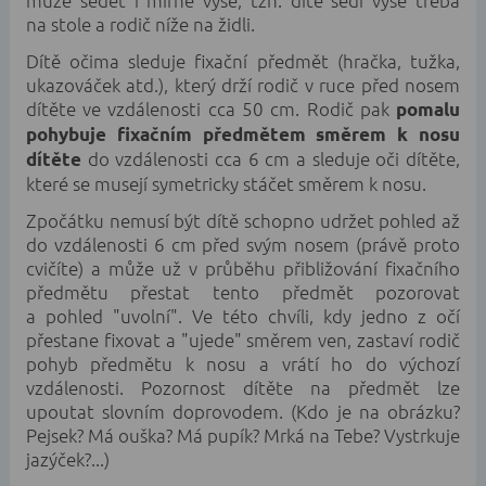
může sedět i mírně výše, tzn. dítě sedí výše třeba
na stole a rodič níže na židli.
Dítě očima sleduje fixační předmět (hračka, tužka,
ukazováček atd.), který drží rodič v ruce před nosem
dítěte ve vzdálenosti cca 50 cm. Rodič pak
pomalu
pohybuje fixačním předmětem směrem k nosu
do vzdálenosti cca 6 cm a sleduje oči dítěte,
dítěte
které se musejí symetricky stáčet směrem k nosu.
Zpočátku nemusí být dítě schopno udržet pohled až
do vzdálenosti 6 cm před svým nosem (právě proto
cvičíte) a může už v průběhu přibližování fixačního
předmětu přestat tento předmět pozorovat
a pohled "uvolní". Ve této chvíli, kdy jedno z očí
přestane fixovat a "ujede" směrem ven, zastaví rodič
pohyb předmětu k nosu a vrátí ho do výchozí
vzdálenosti. Pozornost dítěte na předmět lze
upoutat slovním doprovodem. (Kdo je na obrázku?
Pejsek? Má ouška? Má pupík? Mrká na Tebe? Vystrkuje
jazýček?...)