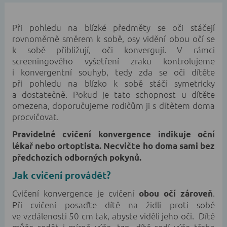
Při pohledu na blízké předměty se oči stáčejí
rovnoměrně směrem k sobě, osy vidění obou očí se
k sobě přibližují, oči konvergují. V rámci
screeningového vyšetření zraku kontrolujeme
i konvergentní souhyb, tedy zda se oči dítěte
při pohledu na blízko k sobě stáčí symetricky
a dostatečně. Pokud je tato schopnost u dítěte
omezena, doporučujeme rodičům ji s dítětem doma
procvičovat.
Pravidelné cvičení konvergence indikuje oční
lékař nebo ortoptista. Necvičte ho doma sami bez
předchozích odborných pokynů.
Jak cvičení provádět?
Cvičení konvergence je cvičení
.
obou očí zároveň
Při cvičení posaďte dítě na židli proti sobě
ve vzdálenosti 50 cm tak, abyste viděli jeho oči. Dítě