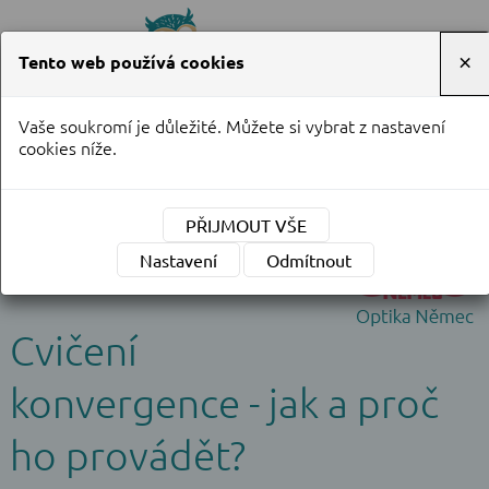
Tento web používá cookies
×
Vaše soukromí je důležité. Můžete si vybrat z nastavení
Objednání na telefonu
cookies níže.
737 908 162
PŘIJMOUT VŠE
Nastavení
Odmítnout
Cvičení
konvergence - jak a proč
ho provádět?