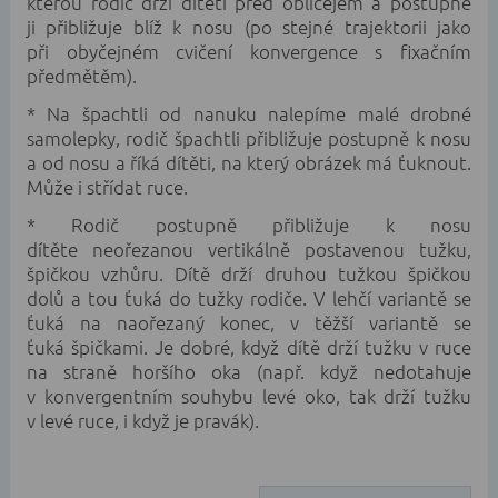
kterou rodič drží dítěti před obličejem a postupně
ji přibližuje blíž k nosu (po stejné trajektorii jako
při obyčejném cvičení konvergence s fixačním
předmětěm).
* Na špachtli od nanuku nalepíme malé drobné
samolepky, rodič špachtli přibližuje postupně k nosu
a od nosu a říká dítěti, na který obrázek má ťuknout.
Může i střídat ruce.
* Rodič postupně přibližuje k nosu
dítěte neořezanou vertikálně postavenou tužku,
špičkou vzhůru. Dítě drží druhou tužkou špičkou
dolů a tou ťuká do tužky rodiče. V lehčí variantě se
ťuká na naořezaný konec, v těžší variantě se
ťuká špičkami. Je dobré, když dítě drží tužku v ruce
na straně horšího oka (např. když nedotahuje
v konvergentním souhybu levé oko, tak drží tužku
v levé ruce, i když je pravák).