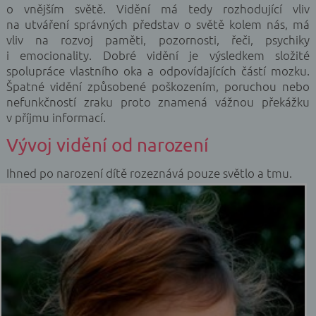
o vnějším světě. Vidění má tedy rozhodující vliv
na utváření správných představ o světě kolem nás, má
vliv na rozvoj paměti, pozornosti, řeči, psychiky
i emocionality. Dobré vidění je výsledkem složité
spolupráce vlastního oka a odpovídajících částí mozku.
Špatné vidění způsobené poškozením, poruchou nebo
nefunkčností zraku proto znamená vážnou překážku
v příjmu informací.
Vývoj vidění od narození
Ihned po narození dítě rozeznává pouze světlo a tmu.