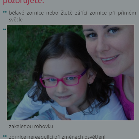
pozorujete:
bělavé zornice nebo žlutě zářící zornice při přímém
světle
zakalenou rohovku
zornice nereagující při změnách osvětlení