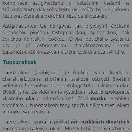
kombinace astigmatismu s ostatními vadami (s
krátkozrakostí, dalekozrakostí, oko může být i v jednom
řezu krátkozraké a v druhém řezu dalekozraké).
Astigmatismus lze korigovat jak brýlovými čočkami
s torickou plochou (astigmatickou, cylindrickou), tak
torickou kontaktní čočkou. Chyba optického systému
oka je při astigmatismu charakterizována třemi
parametry, které nazýváme sféra, cylindr a osa cylindru.
Tupozrakost
Tupozrakost (amblyopie) je funkční vada, která je
charakterizována zhoršením zrakové ostrosti (horším
viděním), bez přítomnosti patologického nálezu na oku.
Uvedli jsme, že viděním je výsledkem složité spolupráce
vlastního
a odpovídajících částí
. Problém
oka
mozku
s viděním u tupozrakosti tedy spočívá někde mezi okem
a mozkovým centrem.
Tupozrakost vzniká například
při rozdílných dioptriích
mezi pravým a levým okem. Mozek totiž dostává v tomto