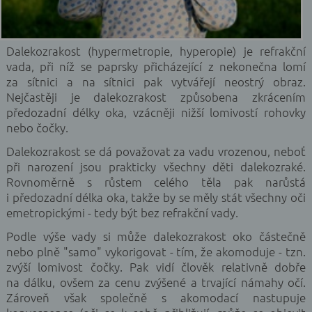
Dalekozrakost (hypermetropie, hyperopie) je refrakční
vada, při níž se paprsky přicházející z nekonečna lomí
za sítnici a na sítnici pak vytvářejí neostrý obraz.
Nejčastěji je dalekozrakost způsobena zkrácením
předozadní délky oka, vzácněji nižší lomivostí rohovky
nebo čočky.
Dalekozrakost se dá považovat za vadu vrozenou, neboť
při narození jsou prakticky všechny děti dalekozraké.
Rovnoměrně s růstem celého těla pak narůstá
i předozadní délka oka, takže by se měly stát všechny oči
emetropickými - tedy být bez refrakční vady.
Podle výše vady si může dalekozrakost oko částečně
nebo plně "samo" vykorigovat - tím, že akomoduje - tzn.
zvýší lomivost čočky. Pak vidí člověk relativně dobře
na dálku, ovšem za cenu zvýšené a trvající námahy očí.
Zároveň však společně s akomodací nastupuje