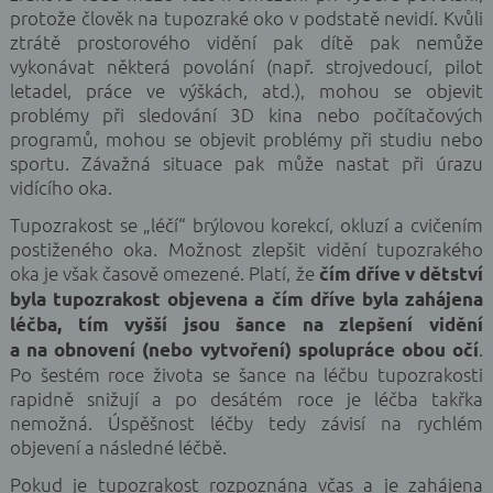
protože člověk na tupozraké oko v podstatě nevidí. Kvůli
ztrátě prostorového vidění pak dítě pak nemůže
vykonávat některá povolání (např. strojvedoucí, pilot
letadel, práce ve výškách, atd.), mohou se objevit
problémy při sledování 3D kina nebo počítačových
programů, mohou se objevit problémy při studiu nebo
sportu. Závažná situace pak může nastat při úrazu
vidícího oka.
Tupozrakost se „léčí“ brýlovou korekcí, okluzí a cvičením
postiženého oka. Možnost zlepšit vidění tupozrakého
oka je však časově omezené. Platí, že
čím dříve v dětství
byla tupozrakost objevena a čím dříve byla zahájena
léčba, tím vyšší jsou šance na zlepšení vidění
.
a na obnovení (nebo vytvoření) spolupráce obou očí
Po šestém roce života se šance na léčbu tupozrakosti
rapidně snižují a po desátém roce je léčba takřka
nemožná. Úspěšnost léčby tedy závisí na rychlém
objevení a následné léčbě.
Pokud je tupozrakost rozpoznána včas a je zahájena