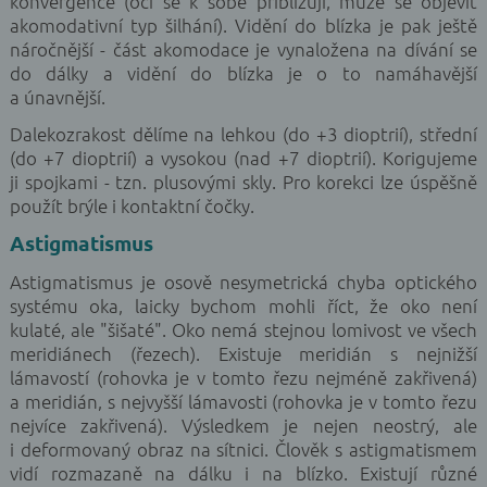
konvergence (oči se k sobě přibližují, může se objevit
akomodativní typ šilhání). Vidění do blízka je pak ještě
náročnější - část akomodace je vynaložena na dívání se
do dálky a vidění do blízka je o to namáhavější
a únavnější.
Dalekozrakost dělíme na lehkou (do +3 dioptrií), střední
(do +7 dioptrií) a vysokou (nad +7 dioptrií). Korigujeme
ji spojkami - tzn. plusovými skly. Pro korekci lze úspěšně
použít brýle i kontaktní čočky.
Astigmatismus
Astigmatismus je osově nesymetrická chyba optického
systému oka, laicky bychom mohli říct, že oko není
kulaté, ale "šišaté". Oko nemá stejnou lomivost ve všech
meridiánech (řezech). Existuje meridián s nejnižší
lámavostí (rohovka je v tomto řezu nejméně zakřivená)
a meridián, s nejvyšší lámavosti (rohovka je v tomto řezu
nejvíce zakřivená). Výsledkem je nejen neostrý, ale
i deformovaný obraz na sítnici. Člověk s astigmatismem
vidí rozmazaně na dálku i na blízko. Existují různé