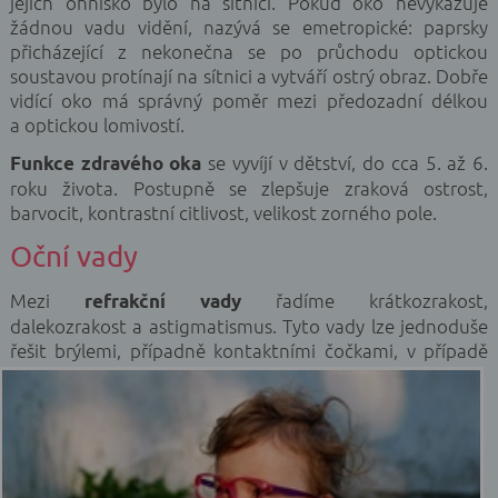
jejich ohnisko bylo na sítnici. Pokud oko nevykazuje
žádnou vadu vidění, nazývá se emetropické: paprsky
přicházející z nekonečna se po průchodu optickou
soustavou protínají na sítnici a vytváří ostrý obraz. Dobře
vidící oko má správný poměr mezi předozadní délkou
a optickou lomivostí.
se vyvíjí v dětství, do cca 5. až 6.
Funkce zdravého oka
roku života. Postupně se zlepšuje zraková ostrost,
barvocit, kontrastní citlivost, velikost zorného pole.
Oční vady
Mezi
řadíme krátkozrakost,
refrakční vady
dalekozrakost a astigmatismus. Tyto vady lze jednoduše
řešit
brýlemi, případně kontaktními čočkami, v případě