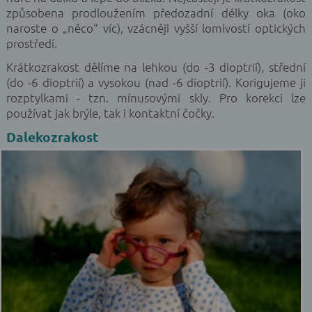
způsobena prodloužením předozadní délky oka (oko
naroste o „něco“ víc), vzácněji vyšší lomivostí optických
prostředí.
Krátkozrakost dělíme na lehkou (do -3 dioptrií), střední
(do -6 dioptrií) a vysokou (nad -6 dioptrií). Korigujeme ji
rozptylkami - tzn. mínusovými skly. Pro korekci lze
používat jak brýle, tak i kontaktní čočky.
Dalekozrakost