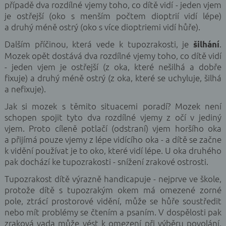
případě dva rozdílné vjemy toho, co dítě vidí - jeden vjem
je ostřejší (oko s menším počtem dioptrií vidí lépe)
a druhý méně ostrý (oko s více dioptriemi vidí hůře).
Dalším příčinou, která vede k tupozrakosti, je
.
šilhání
Mozek opět dostává dva rozdílné vjemy toho, co dítě vidí
- jeden vjem je ostřejší (z oka, které nešilhá a dobře
fixuje) a druhý méně ostrý (z oka, které se uchyluje, šilhá
a nefixuje).
Jak si mozek s těmito situacemi poradí? Mozek není
schopen spojit tyto dva rozdílné vjemy z očí v jediný
vjem. Proto cíleně potlačí (odstraní) vjem horšího oka
a přijímá pouze vjemy z lépe vidícího oka - a dítě se začne
k vidění používat je to oko, které vidí lépe. U oka druhého
pak dochází ke tupozrakosti - snížení zrakové ostrosti.
Tupozrakost dítě výrazně handicapuje - nejprve ve škole,
protože dítě s tupozrakým okem má omezené zorné
pole, ztrácí prostorové vidění, může se hůře soustředit
nebo mít problémy se čtením a psaním. V dospělosti pak
zraková vada může vést k omezení při výběru povolání,