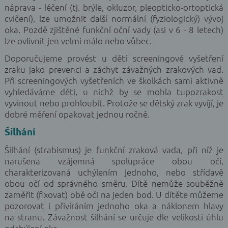
náprava - léčení (tj. brýle, okluzor, pleopticko-ortoptická
cvičení), lze umožnit další normální (fyziologický) vývoj
oka. Pozdě zjištěné funkční oční vady (asi v 6 - 8 letech)
lze ovlivnit jen velmi málo nebo vůbec.
Doporučujeme provést u dětí screeningové vyšetření
zraku jako prevenci a záchyt závažných zrakových vad.
Při screeningových vyšetřeních ve školkách sami aktivně
vyhledáváme děti, u nichž by se mohla tupozrakost
vyvinout nebo prohloubit. Protože se dětský zrak vyvíjí, je
dobré měření opakovat jednou ročně.
Šilhání
Šilhání (strabismus) je funkční zraková vada, při níž je
narušena vzájemná spolupráce obou očí,
charakterizovaná uchýlením jednoho, nebo střídavě
obou očí od správného směru. Dítě nemůže souběžně
zaměřit (fixovat) obě oči na jeden bod. U dítěte můžeme
pozorovat i přivíráním jednoho oka a náklonem hlavy
na stranu. Závažnost šilhání se určuje dle velikosti úhlu