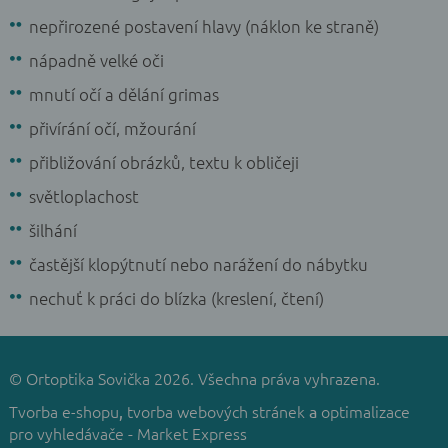
nepřirozené postavení hlavy (náklon ke straně)
nápadně velké oči
mnutí očí a dělání grimas
přivírání očí, mžourání
přibližování obrázků, textu k obličeji
světloplachost
šilhání
častější klopýtnutí nebo narážení do nábytku
nechuť k práci do blízka (kreslení, čtení)
© Ortoptika Sovička 2026. Všechna práva vyhrazena.
Tvorba e-shopu
tvorba webových stránek
optimalizace
,
a
pro vyhledávače
Market Express
-