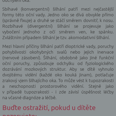
odchýlení oka.
Sbíhavé (konvergentní) šilhání patří mezi nejčastější
formy této oční vady. Jedno oko se dívá obvykle přímo
(správně fixuje) a druhé se stáčí směrem dovnitř, k nosu.
Rozbíhavé (divergentní) šilhání se projevuje jako
vybočení jednoho z očí směrem ven, ke spánku.
Zvláštním případem šilhání je tzv. akomodativní šilhání.
Mezi hlavní příčiny šilhání patří dioptrické vady, poruchy
pohyblivosti okohybných svalů nebo jejich inervace
(nervové zásobení). Šilhání, obdobně jako jiné funkční
oční poruchy, způsobuje odchylku od fyziologického
dozrávání mozkových struktur. Aby se dítě vyhnulo
dvojitému vidění (každé oko kouká jinam), potlačuje
zrakový vjem šilhajícího oka. To může vést k tupozrakosti
a neschopnosti prostorového vidění. Stejně jako
v případě tupozrakosti - i zde závisí úspěšnost léčby
na včasné diagnóze a léčbě.
Buďte ostražití, pokud u dítěte