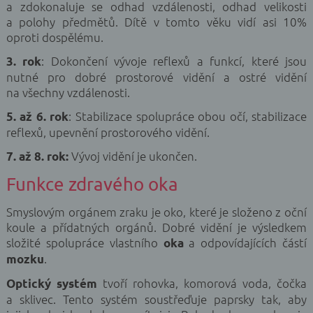
a zdokonaluje se odhad vzdálenosti, odhad velikosti
a polohy předmětů. Dítě v tomto věku vidí asi 10%
oproti dospělému.
: Dokončení vývoje reflexů a funkcí, které jsou
3. rok
nutné pro dobré prostorové vidění a ostré vidění
na všechny vzdálenosti.
: Stabilizace spolupráce obou očí, stabilizace
5. až 6. rok
reflexů, upevnění prostorového vidění.
Vývoj vidění je ukončen.
7. až 8. rok:
Funkce zdravého oka
Smyslovým orgánem zraku je oko, které je složeno z oční
koule a přídatných orgánů. Dobré vidění je výsledkem
složité spolupráce vlastního
a odpovídajících částí
oka
.
mozku
tvoří rohovka, komorová voda, čočka
Optický systém
a sklivec. Tento systém soustřeďuje paprsky tak, aby