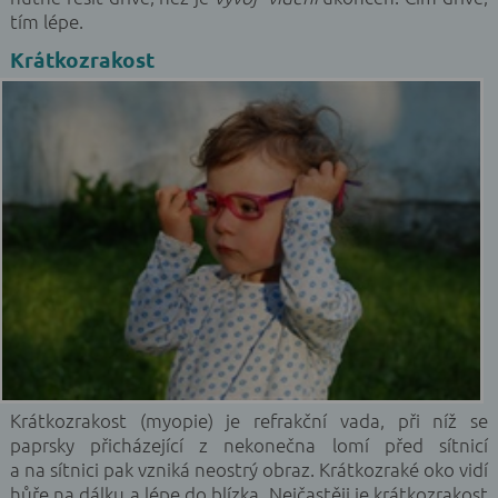
tím lépe.
Krátkozrakost
Krátkozrakost (myopie) je refrakční vada, při níž se
paprsky přicházející z nekonečna lomí před sítnicí
a na sítnici pak vzniká neostrý obraz. Krátkozraké oko vidí
hůře na dálku a lépe do blízka. Nejčastěji je krátkozrakost