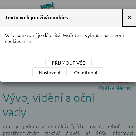
Tento web používá cookies
×
Vaše soukromí je důležité. Můžete si vybrat z nastavení
Objednání na telefonu
cookies níže.
737 908 162
PŘIJMOUT VŠE
Nastavení
Odmítnout
Vývoj vidění a oční
vady
Zrak je jedním z nejdůležitějších smyslů, neboť jeho
prostřednictvím získává člověk až 80% informací