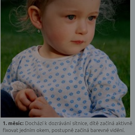
Dochází k dozrávání sítnice, dítě začíná aktivně
1. měsíc:
fixovat jedním okem, postupně začíná barevné vidění.