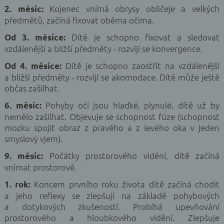
Kojenec vnímá obrysy obličeje a velkých
2. měsíc:
předmětů, začíná fixovat oběma očima.
Dítě je schopno fixovat a sledovat
Od 3. měsíce:
vzdálenější a bližší předměty - rozvíjí se konvergence.
Dítě je schopno zaostřit na vzdálenější
Od 4. měsíce:
a bližší předměty - rozvíjí se akomodace. Dítě může ještě
občas zašilhat.
Pohyby očí jsou hladké, plynulé, dítě už by
6. měsíc:
nemělo zašilhat. Objevuje se schopnost fúze (schopnost
mozku spojit obraz z pravého a z levého oka v jeden
smyslový vjem).
Počátky prostorového vidění, dítě začíná
9. měsíc:
vnímat prostorově.
Koncem prvního roku života dítě začíná chodit
1. rok:
a jeho reflexy se zlepšují na základě pohybových
a dotykových zkušeností. Probíhá upevňování
prostorového a hloubkového vidění. Zlepšuje