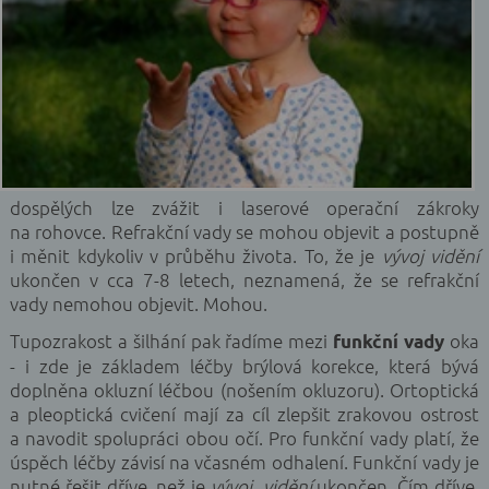
dospělých lze zvážit i laserové operační zákroky
na rohovce. Refrakční vady se mohou objevit a postupně
i měnit kdykoliv v průběhu života. To, že je
vývoj
vidění
ukončen v cca 7-8 letech, neznamená, že se refrakční
vady nemohou objevit. Mohou.
Tupozrakost a šilhání pak řadíme mezi
oka
funkční vady
- i zde je základem léčby brýlová korekce, která bývá
doplněna okluzní léčbou (nošením okluzoru). Ortoptická
a pleoptická cvičení mají za cíl zlepšit zrakovou ostrost
a navodit spolupráci obou očí. Pro funkční vady platí, že
úspěch léčby závisí na včasném odhalení. Funkční vady je
nutné řešit dříve, než je
vývoj vidění
ukončen. Čím dříve,