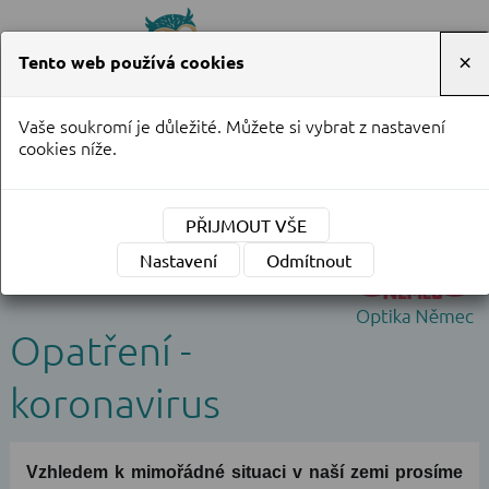
Tento web používá cookies
×
Vaše soukromí je důležité. Můžete si vybrat z nastavení
Objednání na telefonu
cookies níže.
737 908 162
PŘIJMOUT VŠE
Nastavení
Odmítnout
Opatření -
koronavirus
Vzhledem k mimořádné situaci v naší zemi prosíme