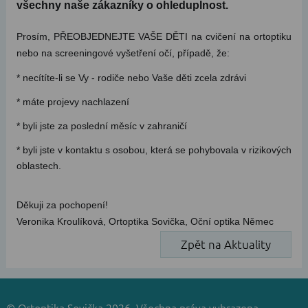
všechny naše zákazníky o ohleduplnost.
Prosím, PŘEOBJEDNEJTE VAŠE DĚTI na cvičení na ortoptiku
nebo na screeningové vyšetření očí, případě, že:
* necítíte-li se Vy - rodiče nebo Vaše děti zcela zdrávi
* máte projevy nachlazení
* byli jste za poslední měsíc v zahraničí
* byli jste v kontaktu s osobou, která se pohybovala v rizikových
oblastech.
Děkuji za pochopení!
Veronika Kroulíková, Ortoptika Sovička, Oční optika Němec
Zpět na Aktuality
© Ortoptika Sovička 2026. Všechna práva vyhrazena.